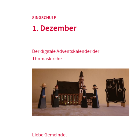
SINGSCHULE
1. Dezember
Der digitale Adventskalender der
Thomaskirche
Liebe Gemeinde,