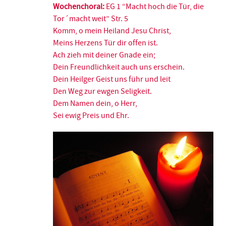
Wochenchoral:
EG 1 “Macht hoch die Tür, die
Tor´macht weit” Str. 5
Komm, o mein Heiland Jesu Christ,
Meins Herzens Tür dir offen ist.
Ach zieh mit deiner Gnade ein;
Dein Freundlichkeit auch uns erschein.
Dein Heilger Geist uns führ und leit
Den Weg zur ewgen Seligkeit.
Dem Namen dein, o Herr,
Sei ewig Preis und Ehr.