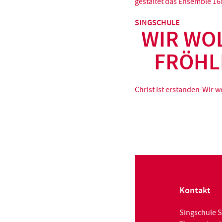
gestaltet das Ensemble 168
SINGSCHULE
WIR WO
FRÖHL
Christ ist erstanden-Wir wo
Kontakt
Singschule S