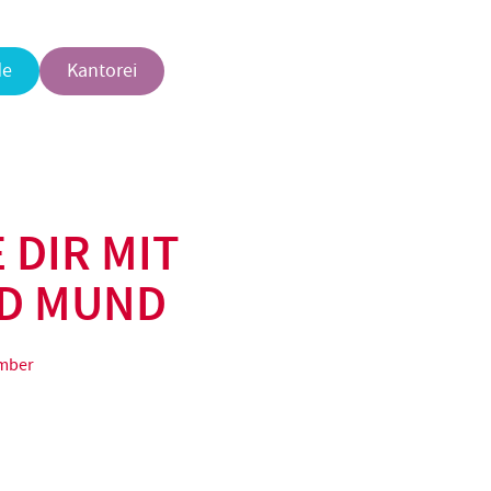
de
Kantorei
 DIR MIT
D MUND
ember