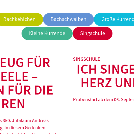
Bachkehlchen
Bachschwalben
Große Kurren
Kleine Kurrende
Singschule
EUG FÜR
SINGSCHULE
ICH SINGE
SEELE –
HERZ UN
 FÜR DIE
REN
Probenstart ab dem 06. Sept
as 350. Jubiläum Andreas
. In diesem Gedenken