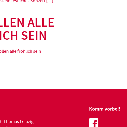
4 ein festliches Konzert […]
LLEN ALLE
ICH SEIN
llen alle fröhlich sein
Komm vorbei!
t. Thomas Leipzig